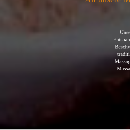
Unse
Entspan
Beschw
tradi
Massag
Massa