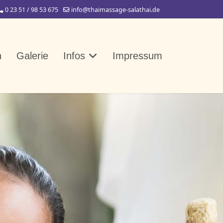
0 23 51 / 98 53 675
info@thaimassage-salathai.de
n
Galerie
Infos
Impressum