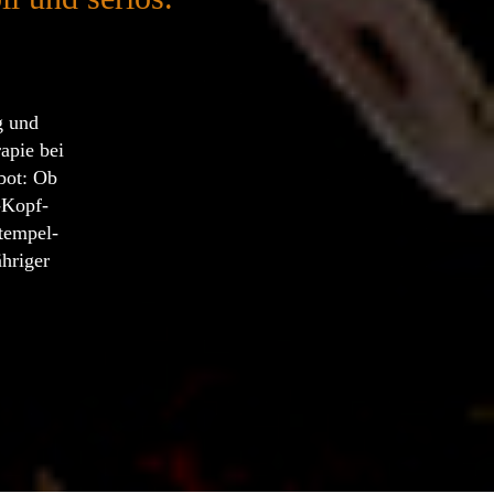
g und
apie bei
bot: Ob
-Kopf-
tempel-
hriger